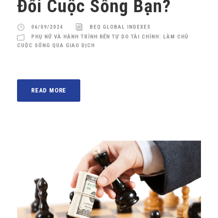
Đổi Cuộc Sống Bạn?
06/09/2024
BEQ GLOBAL INDEXES
PHỤ NỮ VÀ HÀNH TRÌNH ĐẾN TỰ DO TÀI CHÍNH: LÀM CHỦ
CUỘC SỐNG QUA GIAO DỊCH
READ MORE