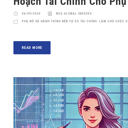
Hoạch Tài Chính Cho Phụ
06/09/2024
BEQ GLOBAL INDEXES
PHỤ NỮ VÀ HÀNH TRÌNH ĐẾN TỰ DO TÀI CHÍNH: LÀM CHỦ CUỘC 
READ MORE