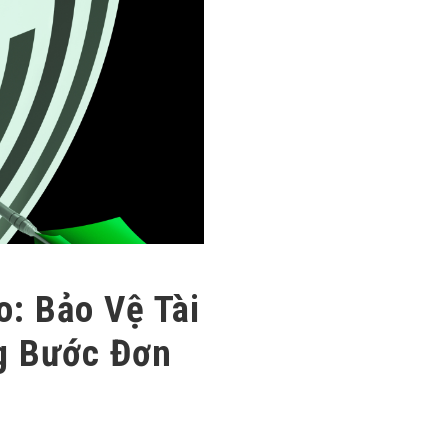
o: Bảo Vệ Tài
g Bước Đơn