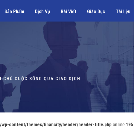
Sản Phẩm
Dịch Vụ
Bài Viết
Giáo Dục
Tài liệu
ÀM CHỦ CUỘC SỐNG QUA GIAO DỊCH
wp-content/themes/financity/header/header-title.php
on line
195