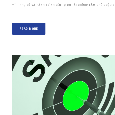
PHỤ NỮ VÀ HÀNH TRÌNH ĐẾN TỰ DO TÀI CHÍNH: LÀM CHỦ CUỘC 
READ MORE