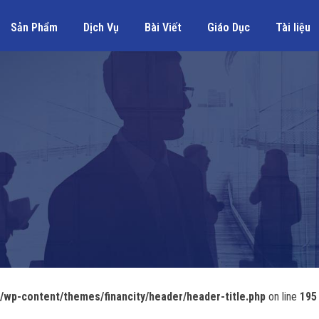
Sản Phẩm
Dịch Vụ
Bài Viết
Giáo Dục
Tài liệu
wp-content/themes/financity/header/header-title.php
on line
195