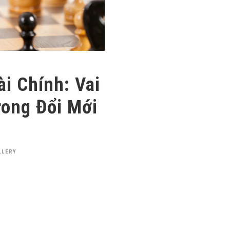
ài Chính: Vai
rong Đổi Mới
LLERY