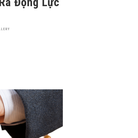
 Ra Động Lực
LLERY