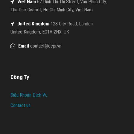
Viet Nam
67 Dinh Thi Thi Street, Van Phuc City,
Thu Duc District, Ho Chi Minh City, Viet Nam
United Kingdom
128 City Road, London,
United Kingdom, EC1V 2NX, UK
Email
contact@ccpi.vn
Công Ty
Điều Khoản Dịch Vụ
Contact us