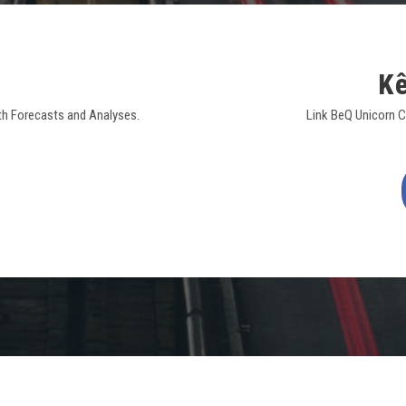
K
th Forecasts and Analyses.
Link BeQ Unicorn Ch