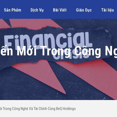
Sản Phẩm
Dịch Vụ
Bài Viết
Giáo Dục
Tài liệu
ến Mới Trong Công Ng
ới Trong Công Nghệ Và Tài Chính Cùng BeQ Holdings