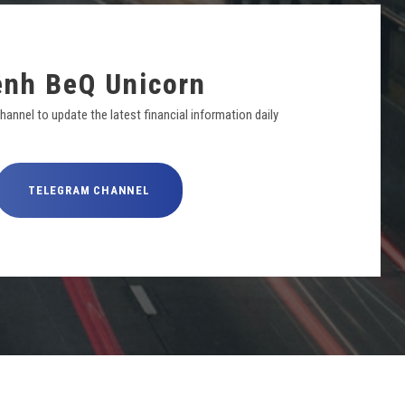
ênh BeQ Unicorn
annel to update the latest financial information daily
TELEGRAM CHANNEL