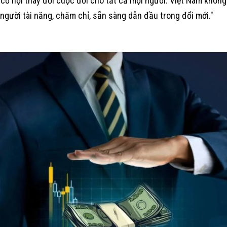
 cơ hội thay đổi cuộc đời cho tất cả mọi người. Việt Nam không
người tài năng, chăm chỉ, sẵn sàng dẫn đầu trong đổi mới."