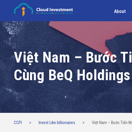
About
Việt Nam – Bước Ti
Cùng BeQ Holdings
CCPI
>
Invest Like billionaires
>
Việt Nam – Bước Tiến M