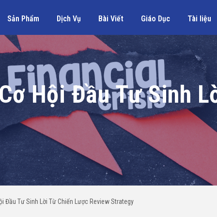
Sản Phẩm
Dịch Vụ
Bài Viết
Giáo Dục
Tài liệu
Cơ Hội Đầu Tư Sinh L
i Đầu Tư Sinh Lời Từ Chiến Lược Review Strategy