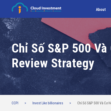
About
Chỉ Số S&P 500 Và 
Review Strategy
CCPI
>
Invest Like billionaires
>
Chỉ Số S&P 500 Và Cơ Hộ