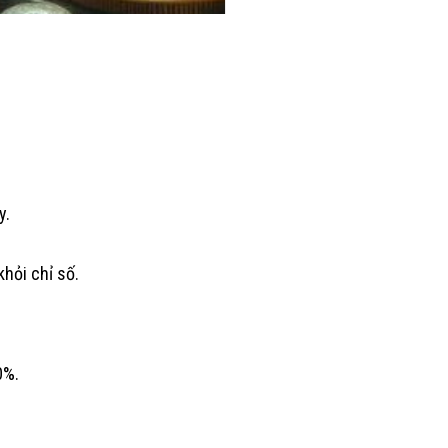
y.
hỏi chỉ số.
0%.