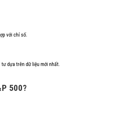
p với chỉ số.
tư dựa trên dữ liệu mới nhất.
&P 500?