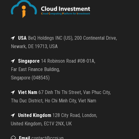
USA
BeQ Holdings INC (US), 200 Continental Drive,
Newark, DE 19713, USA
Singapore
14 Robinson Road #08-01A,
Far East Finance Building,
Singapore (048545)
Viet Nam
67 Dinh Thi Thi Street, Van Phuc City,
Thu Duc District, Ho Chi Minh City, Viet Nam
United Kingdom
128 City Road, London,
United Kingdom, EC1V 2NX, UK
Email
contact@ccpi.vn