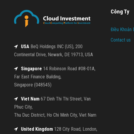
Công Ty
Điều Khoản 
Contact us
USA
BeQ Holdings INC (US), 200
Continental Drive, Newark, DE 19713, USA
Singapore
14 Robinson Road #08-01A,
Far East Finance Building,
Singapore (048545)
Viet Nam
67 Dinh Thi Thi Street, Van
Phuc City,
Thu Duc District, Ho Chi Minh City, Viet Nam
United Kingdom
128 City Road, London,