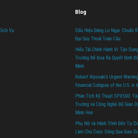
Blog
Dịch Vụ
Dấu Hiệu Đáng Lo Ngại: Chuẩn B
Đại Suy Thoái Toàn Cầu
Hiểu Tài Chính Hành Vi: Tận Dụn
Trường Để Đưa Ra Quyết Định Đ
Minh
Robert Kiyosaki’s Urgent Warnin
Financial Collapse of the U.S. is 
Phân Tích Kỹ Thuật SPX500: Tậ
Trường và Công Nghệ Để Giao D
Minh Hơn
Phụ Nữ và Hành Trình Đến Tự Do 
Làm Chủ Cuộc Sống Qua Giao Dị