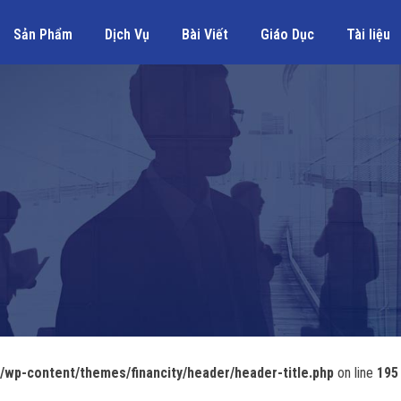
Sản Phẩm
Dịch Vụ
Bài Viết
Giáo Dục
Tài liệu
wp-content/themes/financity/header/header-title.php
on line
195