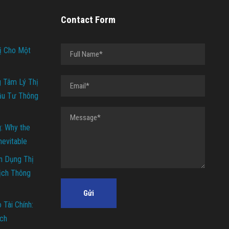
Contact Form
ị Cho Một
g Tâm Lý Thị
ầu Tư Thông
g: Why the
Inevitable
n Dụng Thị
ịch Thông
Tài Chính:
ch