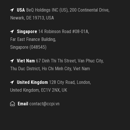
USA
BeQ Holdings INC (US), 200 Continental Drive,
Newark, DE 19713, USA
Singapore
14 Robinson Road #08-01A,
Far East Finance Building,
Singapore (048545)
Viet Nam
67 Dinh Thi Thi Street, Van Phuc City,
Thu Duc District, Ho Chi Minh City, Viet Nam
United Kingdom
128 City Road, London,
United Kingdom, EC1V 2NX, UK
Email
contact@ccpi.vn