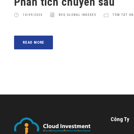
Phân tích chuyên sâu
10/09/2024
BEQ GLOBAL INDEXES
TÓM TẮT HÀ
READ MORE
Công Ty