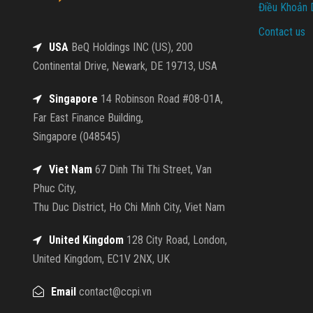
Điều Khoản 
Contact us
USA
BeQ Holdings INC (US), 200
Continental Drive, Newark, DE 19713, USA
Singapore
14 Robinson Road #08-01A,
Far East Finance Building,
Singapore (048545)
Viet Nam
67 Dinh Thi Thi Street, Van
Phuc City,
Thu Duc District, Ho Chi Minh City, Viet Nam
United Kingdom
128 City Road, London,
United Kingdom, EC1V 2NX, UK
Email
contact@ccpi.vn