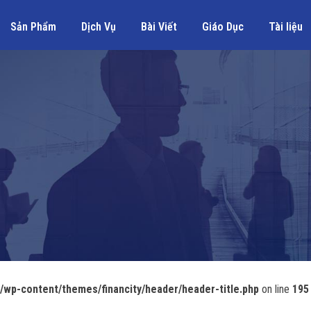
Sản Phẩm
Dịch Vụ
Bài Viết
Giáo Dục
Tài liệu
wp-content/themes/financity/header/header-title.php
on line
195