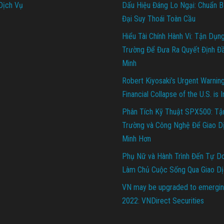
Dịch Vụ
Dấu Hiệu Đáng Lo Ngại: Chuẩn B
Đại Suy Thoái Toàn Cầu
Hiểu Tài Chính Hành Vi: Tận Dụn
Trường Để Đưa Ra Quyết Định Đ
Minh
Robert Kiyosaki’s Urgent Warnin
Financial Collapse of the U.S. is 
Phân Tích Kỹ Thuật SPX500: Tậ
Trường và Công Nghệ Để Giao D
Minh Hơn
Phụ Nữ và Hành Trình Đến Tự Do 
Làm Chủ Cuộc Sống Qua Giao Dị
VN may be upgraded to emergin
2022: VNDirect Securities