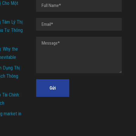
ị Cho Một
g Tâm Lý Thị
ầu Tư Thông
g: Why the
Inevitable
n Dụng Thị
ịch Thông
Tài Chính:
ch
g market in