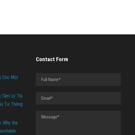
Contact Form
ị Cho Một
g Tâm Lý Thị
ầu Tư Thông
g: Why the
Inevitable