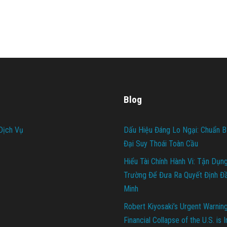
Blog
Dịch Vụ
Dấu Hiệu Đáng Lo Ngại: Chuẩn B
Đại Suy Thoái Toàn Cầu
Hiểu Tài Chính Hành Vi: Tận Dụn
Trường Để Đưa Ra Quyết Định Đ
Minh
Robert Kiyosaki’s Urgent Warnin
Financial Collapse of the U.S. is 