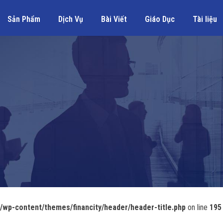
Sản Phẩm
Dịch Vụ
Bài Viết
Giáo Dục
Tài liệu
wp-content/themes/financity/header/header-title.php
on line
195