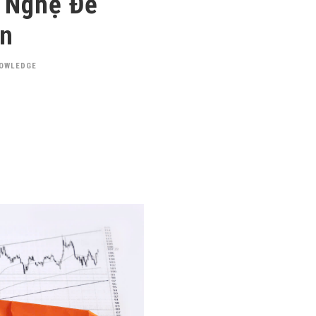
 Nghệ Để
ơn
NOWLEDGE