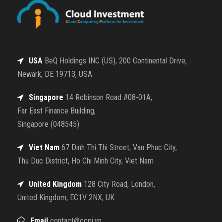
USA
BeQ Holdings INC (US), 200 Continental Drive,
Newark, DE 19713, USA
Singapore
14 Robinson Road #08-01A,
Far East Finance Building,
Singapore (048545)
Viet Nam
67 Dinh Thi Thi Street, Van Phuc City,
Thu Duc District, Ho Chi Minh City, Viet Nam
United Kingdom
128 City Road, London,
United Kingdom, EC1V 2NX, UK
Email
contact@ccpi.vn