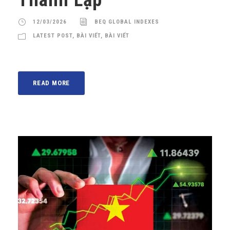
12/03/2026
BEQ GLOBAL INDEXES
LATEST POST
,
BÀI VIẾT
,
BÀI VIẾT
READ MORE