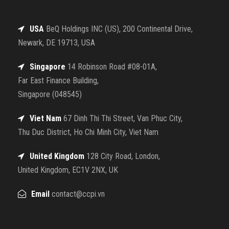
USA
BeQ Holdings INC (US), 200 Continental Drive,
Newark, DE 19713, USA
Singapore
14 Robinson Road #08-01A,
Far East Finance Building,
Singapore (048545)
Viet Nam
67 Dinh Thi Thi Street, Van Phuc City,
Thu Duc District, Ho Chi Minh City, Viet Nam
United Kingdom
128 City Road, London,
United Kingdom, EC1V 2NX, UK
Email
contact@ccpi.vn