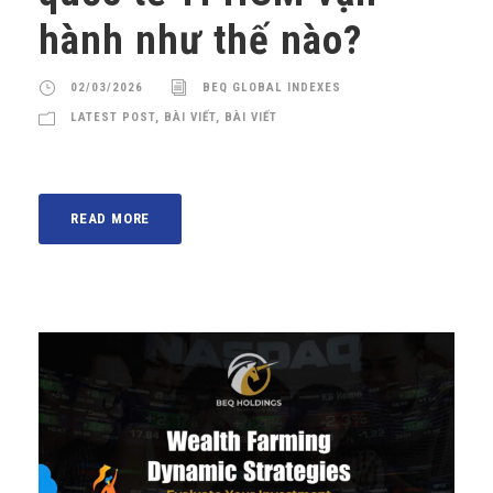
hành như thế nào?
02/03/2026
BEQ GLOBAL INDEXES
LATEST POST
,
BÀI VIẾT
,
BÀI VIẾT
READ MORE