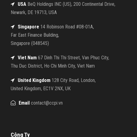
USA
BeQ Holdings INC (US), 200 Continental Drive,
Newark, DE 19713, USA
Singapore
14 Robinson Road #08-01A,
Far East Finance Building,
Singapore (048545)
Viet Nam
67 Dinh Thi Thi Street, Van Phuc City,
Thu Duc District, Ho Chi Minh City, Viet Nam
United Kingdom
128 City Road, London,
United Kingdom, EC1V 2NX, UK
Email
contact@ccpi.vn
Công Ty