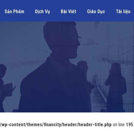
Sản Phẩm
Dịch Vụ
Bài Viết
Giáo Dục
Tài liệu
wp-content/themes/financity/header/header-title.php
on line
195