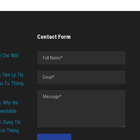
Contact Form
ị Cho Một
g Tâm Lý Thị
ầu Tư Thông
g: Why the
Inevitable
n Dụng Thị
ịch Thông