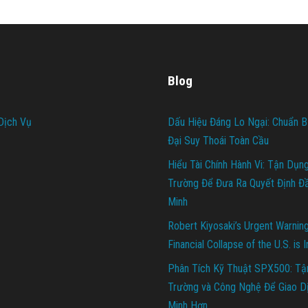
Blog
Dịch Vụ
Dấu Hiệu Đáng Lo Ngại: Chuẩn B
Đại Suy Thoái Toàn Cầu
Hiểu Tài Chính Hành Vi: Tận Dụn
Trường Để Đưa Ra Quyết Định Đ
Minh
Robert Kiyosaki’s Urgent Warnin
Financial Collapse of the U.S. is 
Phân Tích Kỹ Thuật SPX500: Tậ
Trường và Công Nghệ Để Giao D
Minh Hơn