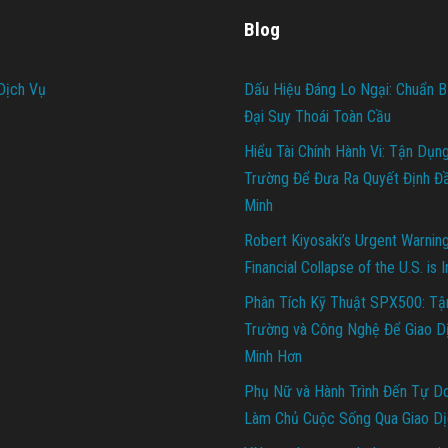
Blog
Dịch Vụ
Dấu Hiệu Đáng Lo Ngại: Chuẩn B
Đại Suy Thoái Toàn Cầu
Hiểu Tài Chính Hành Vi: Tận Dụn
Trường Để Đưa Ra Quyết Định Đ
Minh
Robert Kiyosaki’s Urgent Warnin
Financial Collapse of the U.S. is 
Phân Tích Kỹ Thuật SPX500: Tậ
Trường và Công Nghệ Để Giao D
Minh Hơn
Phụ Nữ và Hành Trình Đến Tự Do 
Làm Chủ Cuộc Sống Qua Giao Dị