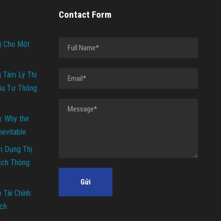
Contact Form
ị Cho Một
g Tâm Lý Thị
ầu Tư Thông
g: Why the
Inevitable
n Dụng Thị
ịch Thông
Tài Chính:
ch