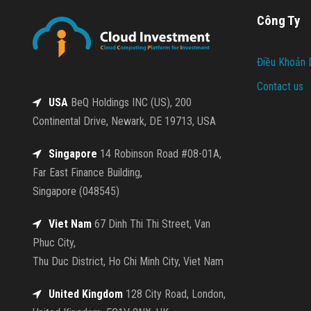
Công Ty
Điều Khoản 
Contact us
USA
BeQ Holdings INC (US), 200
Continental Drive, Newark, DE 19713, USA
Singapore
14 Robinson Road #08-01A,
Far East Finance Building,
Singapore (048545)
Viet Nam
67 Dinh Thi Thi Street, Van
Phuc City,
Thu Duc District, Ho Chi Minh City, Viet Nam
United Kingdom
128 City Road, London,