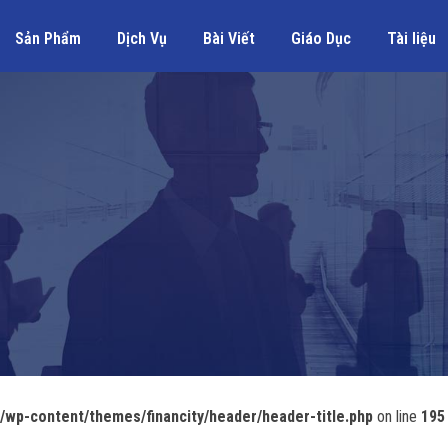
Sản Phẩm
Dịch Vụ
Bài Viết
Giáo Dục
Tài liệu
wp-content/themes/financity/header/header-title.php
on line
195