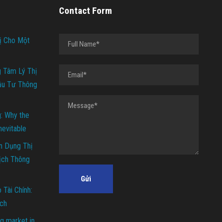
Contact Form
ị Cho Một
g Tâm Lý Thị
ầu Tư Thông
g: Why the
Inevitable
n Dụng Thị
ịch Thông
Tài Chính:
ch
g market in