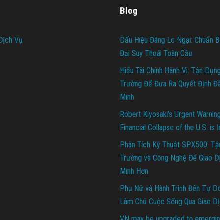
Blog
Dịch Vụ
Dấu Hiệu Đáng Lo Ngại: Chuẩn B
Đại Suy Thoái Toàn Cầu
Hiểu Tài Chính Hành Vi: Tận Dụn
Trường Để Đưa Ra Quyết Định Đ
Minh
Robert Kiyosaki’s Urgent Warnin
Financial Collapse of the U.S. is 
Phân Tích Kỹ Thuật SPX500: Tậ
Trường và Công Nghệ Để Giao D
Minh Hơn
Phụ Nữ và Hành Trình Đến Tự Do 
Làm Chủ Cuộc Sống Qua Giao Dị
VN may be upgraded to emergin