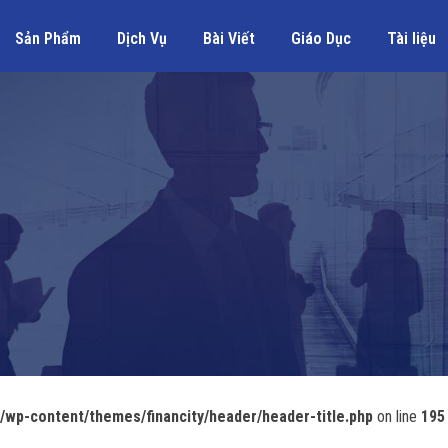
Sản Phẩm
Dịch Vụ
Bài Viết
Giáo Dục
Tài liệu
wp-content/themes/financity/header/header-title.php
on line
195