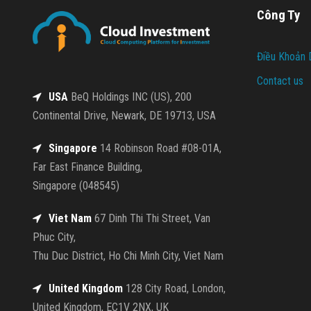
Công Ty
Điều Khoản 
Contact us
USA
BeQ Holdings INC (US), 200
Continental Drive, Newark, DE 19713, USA
Singapore
14 Robinson Road #08-01A,
Far East Finance Building,
Singapore (048545)
Viet Nam
67 Dinh Thi Thi Street, Van
Phuc City,
Thu Duc District, Ho Chi Minh City, Viet Nam
United Kingdom
128 City Road, London,
United Kingdom, EC1V 2NX, UK