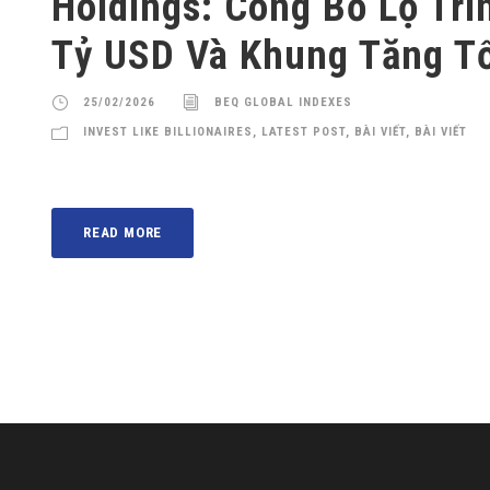
Holdings: Công Bố Lộ Trì
Tỷ USD Và Khung Tăng T
25/02/2026
BEQ GLOBAL INDEXES
INVEST LIKE BILLIONAIRES
,
LATEST POST
,
BÀI VIẾT
,
BÀI VIẾT
READ MORE