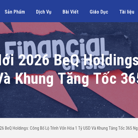
Sản Phẩm
Dịch Vụ
Bài Viết
Giáo Dục
Tài liệu
ới 2026 BeQ Holdings
Và Khung Tăng Tốc 36
26 BeQ Holdings: Công Bố Lộ Trình Vốn Hóa 1 Tỷ USD Và Khung Tăng Tốc 365 Ng