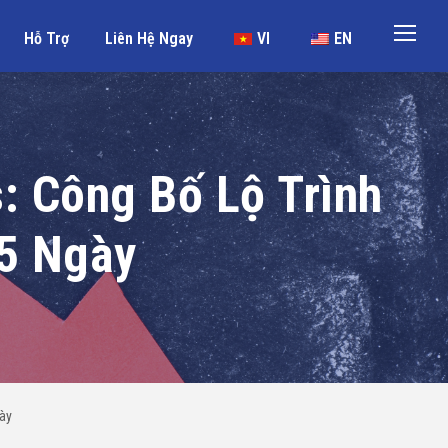
Hỗ Trợ
Liên Hệ Ngay
VI
EN
: Công Bố Lộ Trình
5 Ngày
ày