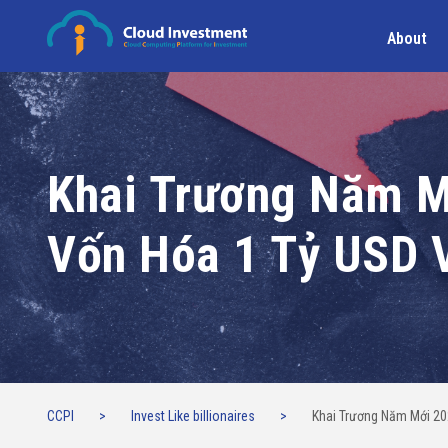
About
Khai Trương Năm M
Vốn Hóa 1 Tỷ USD 
CCPI
>
Invest Like billionaires
>
Khai Trương Năm Mới 20