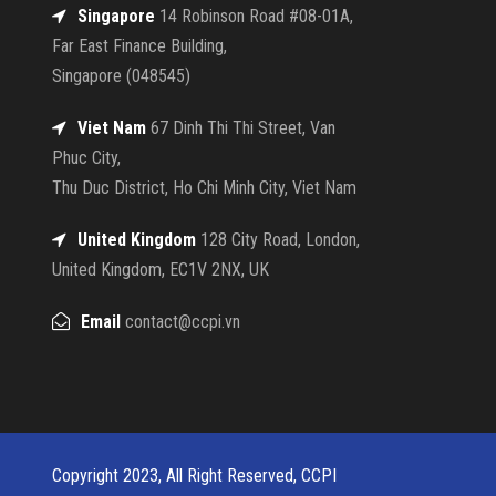
Singapore
14 Robinson Road #08-01A,
Far East Finance Building,
Singapore (048545)
Viet Nam
67 Dinh Thi Thi Street, Van
Phuc City,
Thu Duc District, Ho Chi Minh City, Viet Nam
United Kingdom
128 City Road, London,
United Kingdom, EC1V 2NX, UK
Email
contact@ccpi.vn
Copyright 2023, All Right Reserved, CCPI