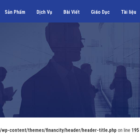
Sản Phẩm
Dịch Vụ
Bài Viết
Giáo Dục
Tài liệu
wp-content/themes/financity/header/header-title.php
on line
195