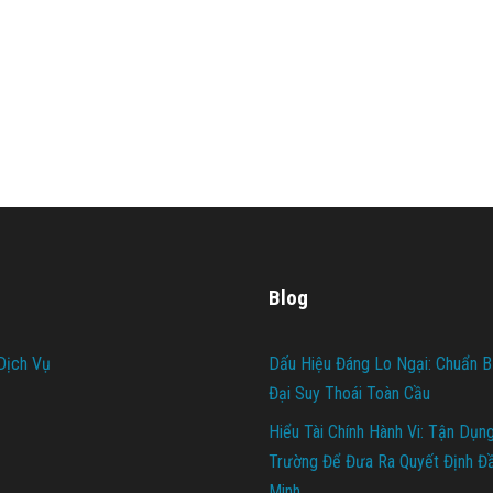
Blog
Dịch Vụ
Dấu Hiệu Đáng Lo Ngại: Chuẩn B
Đại Suy Thoái Toàn Cầu
Hiểu Tài Chính Hành Vi: Tận Dụn
Trường Để Đưa Ra Quyết Định Đ
Minh