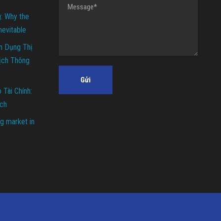
g: Why the
Inevitable
n Dụng Thị
ịch Thông
Tài Chính:
ch
g market in