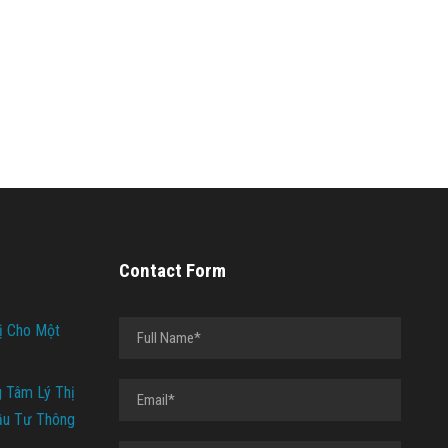
Contact Form
ị Cho Một
g Tâm Lý Thị
ầu Tư Thông