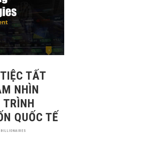
TIỆC TẤT
ẦM NHÌN
 TRÌNH
ỐN QUỐC TẾ
 BILLIONAIRES