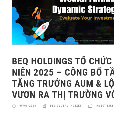
BEQ HOLDINGS TỔ CHỨC 
NIÊN 2025 – CÔNG BỐ T
TĂNG TRƯỞNG AUM & LỘ
VƯƠN RA THỊ TRƯỜNG V
05/01/2026
BEQ GLOBAL INDEXES
INVEST LIKE