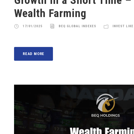
Growth in a Short Time –
Wealth Farming
17/01/2025
BEQ GLOBAL INDEXES
INVEST LIKE
READ MORE