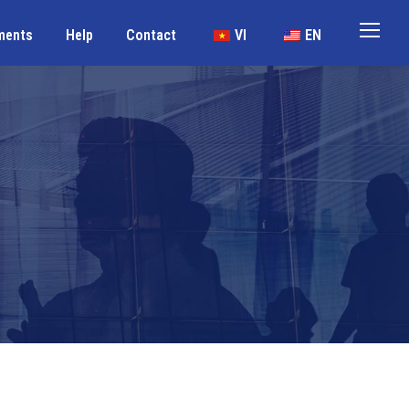
ments
Help
Contact
VI
EN