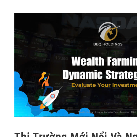
Thị Trường Mới Nổi Và N