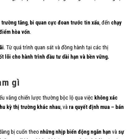
 trường tăng
,
bi quan cực đoan trước tin xấu
, đến
chạy
 điểm hòa vốn
.
ãi
. Từ quá trình quan sát và đồng hành tại các thị
ốt lõi cho hành trình đầu tư dài hạn và bền vững.
àm gì
iếu vắng chiến lược thường bộc lộ qua việc
không xác
hu kỳ thị trường khác nhau
, và
ra quyết định mua – bán
 dàng bị cuốn theo
những nhịp biến động ngắn hạn
và
sự