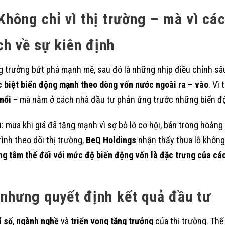
Không chỉ vì thị trường – mà vì cá
ch về sự kiên định
g trưởng bứt phá mạnh mẽ, sau đó là những nhịp điều chỉnh sâu
 biệt biến động mạnh theo dòng vốn nước ngoài ra – vào
. Vì
 nổi
– mà nằm ở cách nhà đầu tư phản ứng trước những biến đ
: mua khi giá đã tăng mạnh vì sợ bỏ lỡ cơ hội, bán trong hoảng
ình theo dõi thị trường,
BeQ Holdings
nhận thấy thua lỗ không 
g tâm thế đối với mức độ biến động vốn là đặc trưng của các
 nhưng quyết định kết quả đầu tư
ỉ số
,
ngành nghề
và
triển vọng tăng trưởng
của thị trường. Thế