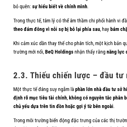
bỏ quên:
sự hiểu biết về chính mình
.
Trong thực tế, tâm lý có thể âm thầm chi phối hành vi đ
theo đám đông vì nỗi sợ bị bỏ lại phía sau
, hay
bám chặ
Khi cảm xúc dần thay thế cho phân tích, một kịch bản q
trường mới nổi,
BeQ Holdings
nhận thấy rằng
năng lực 
2.3. Thiếu chiến lược – đầu t
Một thực tế đáng suy ngẫm là
phần lớn nhà đầu tư sở h
định rõ mục tiêu tài chính
,
không có nguyên tắc phân b
chủ yếu dựa trên tin đồn hoặc gợi ý từ bên ngoài
.
Trong môi trường biến động đặc trưng của các thị trườn