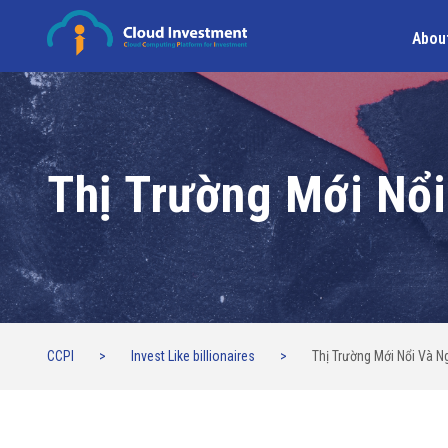
Abou
Thị Trường Mới Nổi
CCPI
>
Invest Like billionaires
>
Thị Trường Mới Nổi Và N