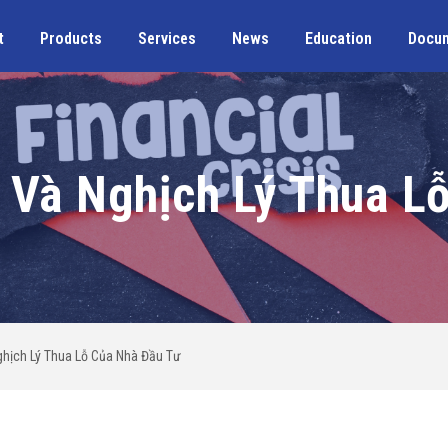
t
Products
Services
News
Education
Docu
 Và Nghịch Lý Thua L
ghịch Lý Thua Lỗ Của Nhà Đầu Tư