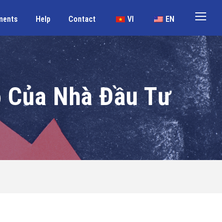
ments
Help
Contact
VI
EN
ỗ Của Nhà Đầu Tư