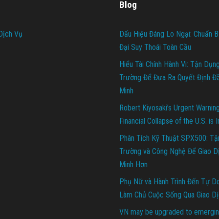
Blog
Dịch Vụ
Dấu Hiệu Đáng Lo Ngại: Chuẩn B
Đại Suy Thoái Toàn Cầu
Hiểu Tài Chính Hành Vi: Tận Dụn
Trường Để Đưa Ra Quyết Định Đ
Minh
Robert Kiyosaki’s Urgent Warnin
Financial Collapse of the U.S. is 
Phân Tích Kỹ Thuật SPX500: Tậ
Trường và Công Nghệ Để Giao D
Minh Hơn
Phụ Nữ và Hành Trình Đến Tự Do 
Làm Chủ Cuộc Sống Qua Giao Dị
VN may be upgraded to emergin