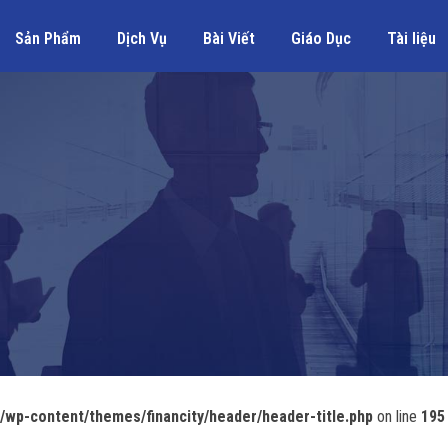
Sản Phẩm
Dịch Vụ
Bài Viết
Giáo Dục
Tài liệu
wp-content/themes/financity/header/header-title.php
on line
195