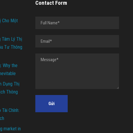
Contact Form
ị Cho Một
g Tâm Lý Thị
ầu Tư Thông
g: Why the
Inevitable
n Dụng Thị
ịch Thông
Tài Chính:
ch
g market in