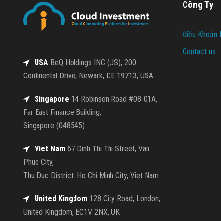
Công Ty
Điều Khoản 
Contact us
USA
BeQ Holdings INC (US), 200
Continental Drive, Newark, DE 19713, USA
Singapore
14 Robinson Road #08-01A,
Far East Finance Building,
Singapore (048545)
Viet Nam
67 Dinh Thi Thi Street, Van
Phuc City,
Thu Duc District, Ho Chi Minh City, Viet Nam
United Kingdom
128 City Road, London,
United Kingdom, EC1V 2NX, UK