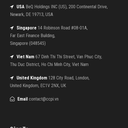
USA
BeQ Holdings INC (US), 200 Continental Drive,
Newark, DE 19713, USA
Singapore
14 Robinson Road #08-01A,
Far East Finance Building,
Singapore (048545)
Viet Nam
67 Dinh Thi Thi Street, Van Phuc City,
Thu Duc District, Ho Chi Minh City, Viet Nam
United Kingdom
128 City Road, London,
United Kingdom, EC1V 2NX, UK
Email
contact@ccpi.vn