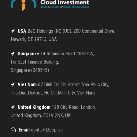
USA
BeQ Holdings INC (US), 200 Continental Drive,
Newark, DE 19713, USA
Singapore
14 Robinson Road #08-01A,
Far East Finance Building,
Singapore (048545)
Viet Nam
67 Dinh Thi Thi Street, Van Phuc City,
Thu Duc District, Ho Chi Minh City, Viet Nam
United Kingdom
128 City Road, London,
United Kingdom, EC1V 2NX, UK
Email
contact@ccpi.vn