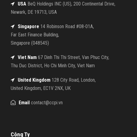
USA
BeQ Holdings INC (US), 200 Continental Drive,
Newark, DE 19713, USA
Singapore
14 Robinson Road #08-01A,
Far East Finance Building,
Singapore (048545)
Viet Nam
67 Dinh Thi Thi Street, Van Phuc City,
Thu Duc District, Ho Chi Minh City, Viet Nam
United Kingdom
128 City Road, London,
United Kingdom, EC1V 2NX, UK
Email
contact@ccpi.vn
Công Ty