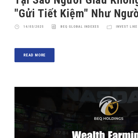
"Gửi Tiết Kiệm" Như Ngư
14/03/2025
BEQ GLOBAL INDEXES
INVEST LIKE
READ MORE