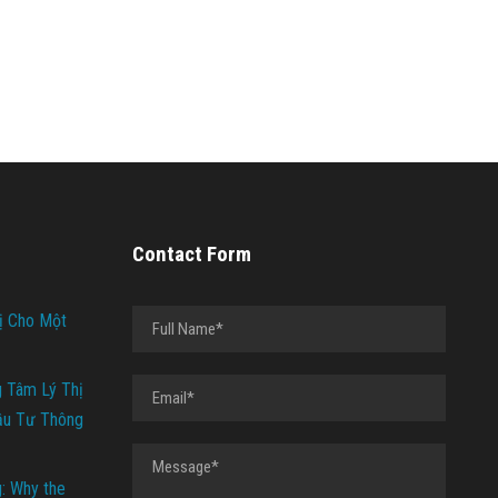
Contact Form
ị Cho Một
g Tâm Lý Thị
ầu Tư Thông
g: Why the