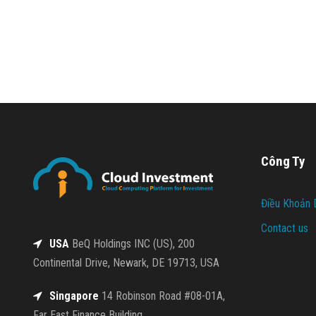
Công Ty
Điều Khoản 
Contact us
USA
BeQ Holdings INC (US), 200
Continental Drive, Newark, DE 19713, USA
Singapore
14 Robinson Road #08-01A,
Far East Finance Building,