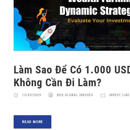
Làm Sao Để Có 1.000 US
Không Cần Đi Làm?
13/03/2025
BEQ GLOBAL INDEXES
INVEST LIKE
READ MORE