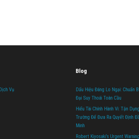
Blog
Dịch Vụ
Dấu Hiệu Đáng Lo Ngại: Chuẩn B
Đại Suy Thoái Toàn Cầu
Hiểu Tài Chính Hành Vi: Tận Dụn
Trường Để Đưa Ra Quyết Định Đ
Minh
Robert Kiyosaki’s Urgent Warnin