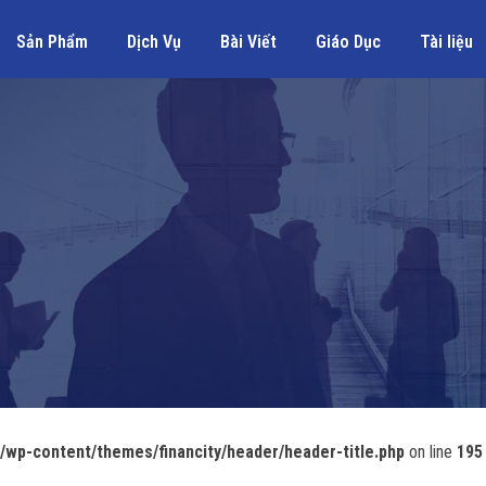
Sản Phẩm
Dịch Vụ
Bài Viết
Giáo Dục
Tài liệu
wp-content/themes/financity/header/header-title.php
on line
195