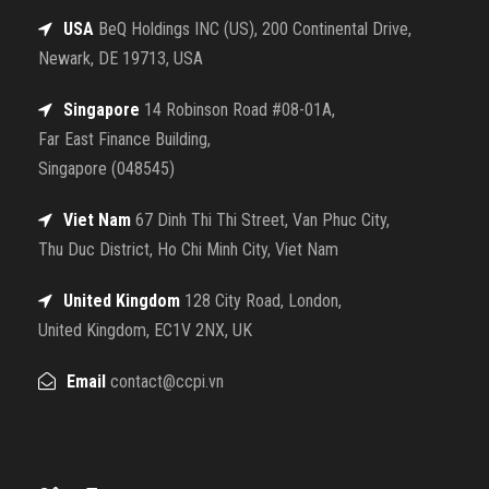
USA
BeQ Holdings INC (US), 200 Continental Drive,
Newark, DE 19713, USA
Singapore
14 Robinson Road #08-01A,
Far East Finance Building,
Singapore (048545)
Viet Nam
67 Dinh Thi Thi Street, Van Phuc City,
Thu Duc District, Ho Chi Minh City, Viet Nam
United Kingdom
128 City Road, London,
United Kingdom, EC1V 2NX, UK
Email
contact@ccpi.vn