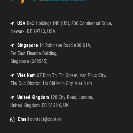
USA
BeQ Holdings INC (US), 200 Continental Drive,
Newark, DE 19713, USA
Singapore
14 Robinson Road #08-01A,
Far East Finance Building,
Singapore (048545)
Viet Nam
67 Dinh Thi Thi Street, Van Phuc City,
Thu Duc District, Ho Chi Minh City, Viet Nam
United Kingdom
128 City Road, London,
United Kingdom, EC1V 2NX, UK
Email
contact@ccpi.vn