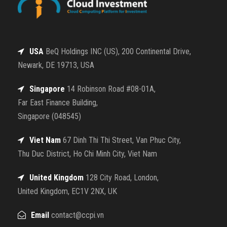
USA
BeQ Holdings INC (US), 200 Continental Drive,
Newark, DE 19713, USA
Singapore
14 Robinson Road #08-01A,
Far East Finance Building,
Singapore (048545)
Viet Nam
67 Dinh Thi Thi Street, Van Phuc City,
Thu Duc District, Ho Chi Minh City, Viet Nam
United Kingdom
128 City Road, London,
United Kingdom, EC1V 2NX, UK
Email
contact@ccpi.vn