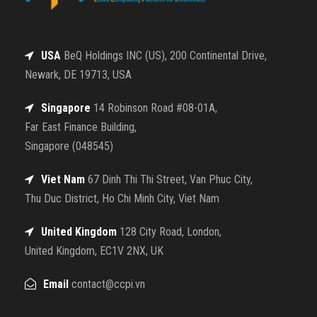
USA
BeQ Holdings INC (US), 200 Continental Drive,
Newark, DE 19713, USA
Singapore
14 Robinson Road #08-01A,
Far East Finance Building,
Singapore (048545)
Viet Nam
67 Dinh Thi Thi Street, Van Phuc City,
Thu Duc District, Ho Chi Minh City, Viet Nam
United Kingdom
128 City Road, London,
United Kingdom, EC1V 2NX, UK
Email
contact@ccpi.vn