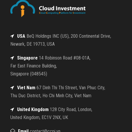
USA
BeQ Holdings INC (US), 200 Continental Drive,
Newark, DE 19713, USA
Singapore
14 Robinson Road #08-01A,
Far East Finance Building,
Singapore (048545)
Viet Nam
67 Dinh Thi Thi Street, Van Phuc City,
Thu Duc District, Ho Chi Minh City, Viet Nam
United Kingdom
128 City Road, London,
United Kingdom, EC1V 2NX, UK
Email
contact@ccpi.vn