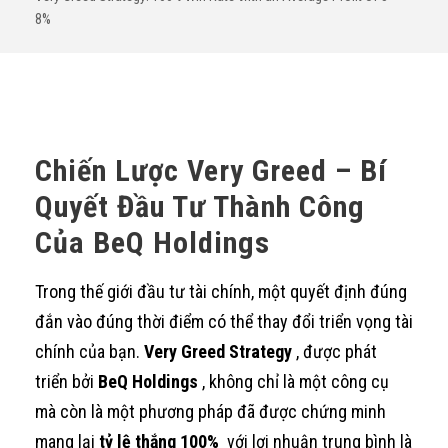
8%
Chiến Lược Very Greed – Bí
Quyết Đầu Tư Thành Công
Của BeQ Holdings
Trong thế giới đầu tư tài chính, một quyết định đúng
đắn vào đúng thời điểm có thể thay đổi triển vọng tài
chính của bạn.
Very Greed Strategy
, được phát
triển bởi
BeQ Holdings
, không chỉ là một công cụ
mà còn là một phương pháp đã được chứng minh
mang lại
tỷ lệ thắng 100%
với lợi nhuận trung bình là