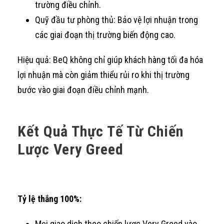
trường điều chỉnh.
Quỹ đầu tư phòng thủ: Bảo vệ lợi nhuận trong
các giai đoạn thị trường biến động cao.
Hiệu quả: BeQ không chỉ giúp khách hàng tối đa hóa
lợi nhuận mà còn giảm thiểu rủi ro khi thị trường
bước vào giai đoạn điều chỉnh mạnh.
Kết Quả Thực Tế Từ Chiến
Lược Very Greed
Tỷ lệ thắng 100%:
Mọi giao dịch theo chiến lược Very Greed vào