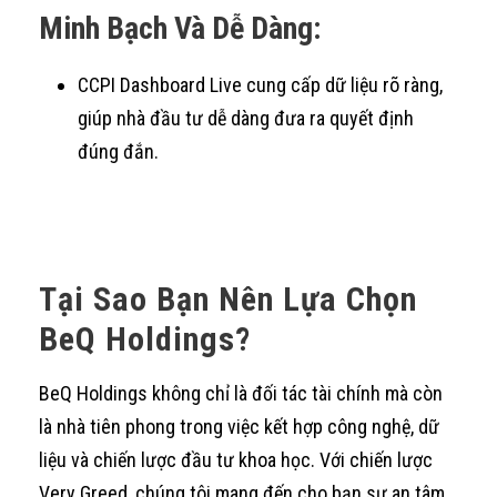
Minh Bạch Và Dễ Dàng:
CCPI Dashboard Live cung cấp dữ liệu rõ ràng,
giúp nhà đầu tư dễ dàng đưa ra quyết định
đúng đắn.
Tại Sao Bạn Nên Lựa Chọn
BeQ Holdings?
BeQ Holdings không chỉ là đối tác tài chính mà còn
là nhà tiên phong trong việc kết hợp công nghệ, dữ
liệu và chiến lược đầu tư khoa học. Với chiến lược
Very Greed, chúng tôi mang đến cho bạn sự an tâm