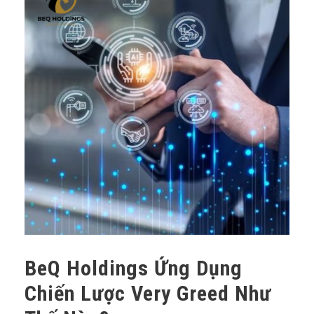
BeQ Holdings Ứng Dụng
Chiến Lược Very Greed Như