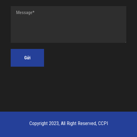
Copyright 2023, All Right Reserved, CCPI