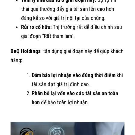
thái quá thường đẩy giá tài sản lên cao hơn
đáng kể so với giá trị nội tại của chúng.
Rủi ro cố hữu:
Thị trường rất dễ điều chỉnh sau
giai đoạn “Rất tham lam”.
BeQ Holdings
tận dụng giai đoạn này để giúp khách
hàng:
Đảm bảo lợi nhuận vào đúng thời điểm
khi
tài sản đạt giá trị đỉnh cao.
Phân bổ lại vốn vào các tài sản an toàn
hơn
để bảo toàn lợi nhuận.