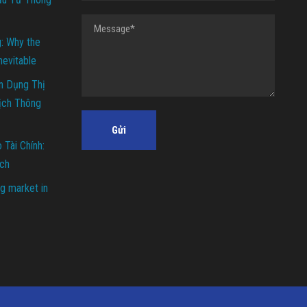
g: Why the
Inevitable
n Dụng Thị
ịch Thông
Tài Chính:
ch
g market in