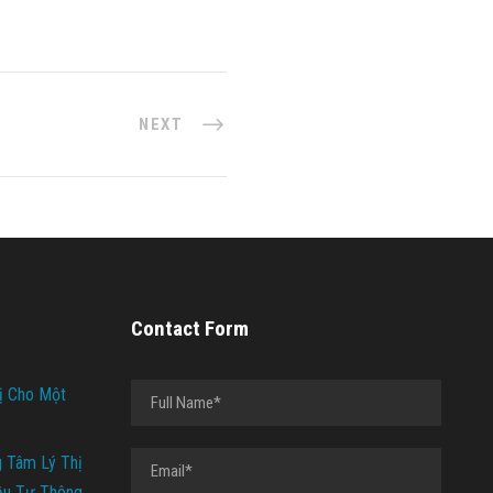
NEXT
Contact Form
ị Cho Một
g Tâm Lý Thị
ầu Tư Thông