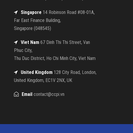
Singapore
14 Robinson Road #08-01A,
Far East Finance Building,
Singapore (048545)
Viet Nam
67 Dinh Thi Thi Street, Van
Phuc City,
Thu Duc District, Ho Chi Minh City, Viet Nam
United Kingdom
128 City Road, London,
United Kingdom, EC1V 2NX, UK
Email
contact@ccpi.vn