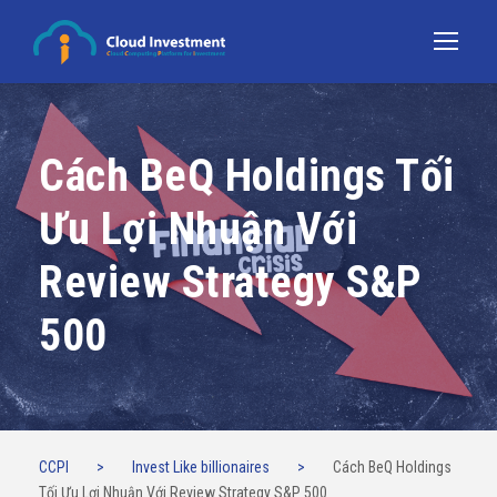
Cách BeQ Holdings Tối
Ưu Lợi Nhuận Với
Review Strategy S&P
500
CCPI
>
Invest Like billionaires
>
Cách BeQ Holdings
Tối Ưu Lợi Nhuận Với Review Strategy S&P 500