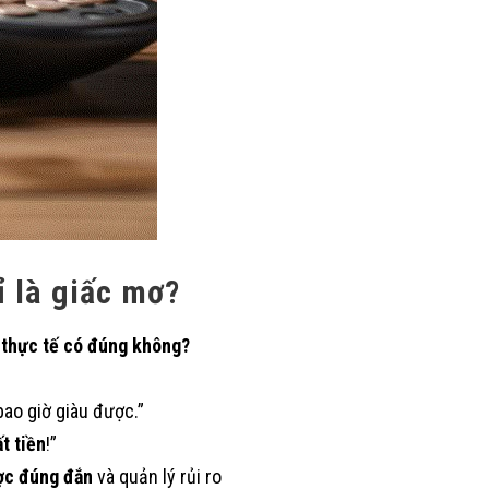
ỉ là giấc mơ?
 thực tế có đúng không?
ao giờ giàu được.”
t tiền
!”
ợc đúng đắn
và quản lý rủi ro