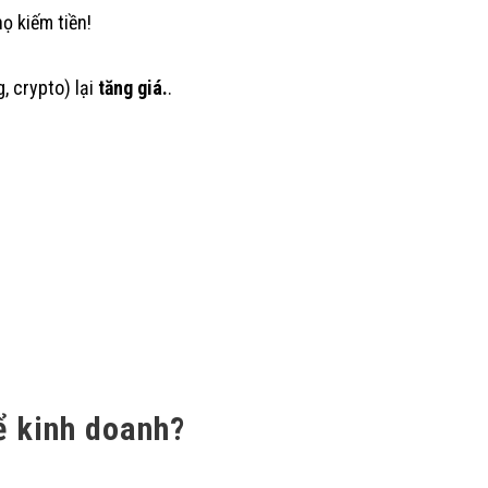
ọ kiếm tiền!
, crypto) lại
tăng giá.
.
ể kinh doanh?