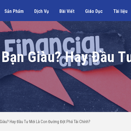
Sản Phẩm
Dịch Vụ
Bài Viết
Giáo Dục
Tài liệu
 Bạn Giàu? Hay Đầu T
Giàu? Hay Đầu Tư Mới Là Con Đường Đột Phá Tài Chính?