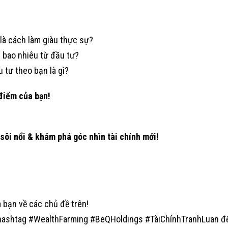
 là cách làm giàu thực sự?
 bao nhiêu từ đầu tư?
u tư theo bạn là gì?
 điểm của bạn!
 sôi nổi & khám phá góc nhìn tài chính mới!
 bạn về các chủ đề trên!
ới hashtag #WealthFarming #BeQHoldings #TàiChínhTranhLuan đ