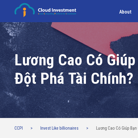
About
Lương Cao Có Giúp
Đột Phá Tài Chính?
CCPI
>
Invest Like billionaires
>
Lương Cao Có Giúp Bạn 