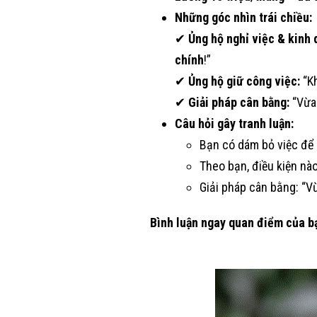
Những góc nhìn trái chiều:
✔
Ủng hộ nghỉ việc & kinh 
chính
!”
✔
Ủng hộ giữ công việc:
“Kh
✔
Giải pháp cân bằng:
“Vừa 
Câu hỏi gây tranh luận:
Bạn có dám bỏ việc để 
Theo bạn, điều kiện nào
Giải pháp cân bằng: “Vừ
Bình luận ngay quan điểm của b