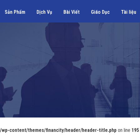
Sản Phẩm
Dịch Vụ
Bài Viết
Giáo Dục
Tài liệu
wp-content/themes/financity/header/header-title.php
on line
195