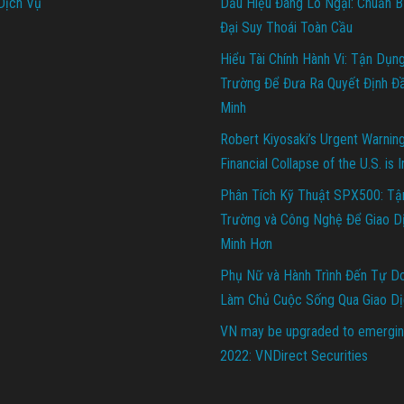
Dịch Vụ
Dấu Hiệu Đáng Lo Ngại: Chuẩn B
Đại Suy Thoái Toàn Cầu
Hiểu Tài Chính Hành Vi: Tận Dụn
Trường Để Đưa Ra Quyết Định Đ
Minh
Robert Kiyosaki’s Urgent Warnin
Financial Collapse of the U.S. is 
Phân Tích Kỹ Thuật SPX500: Tậ
Trường và Công Nghệ Để Giao D
Minh Hơn
Phụ Nữ và Hành Trình Đến Tự Do 
Làm Chủ Cuộc Sống Qua Giao Dị
VN may be upgraded to emergin
2022: VNDirect Securities