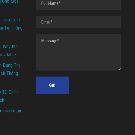
ị Cho Một
g Tâm Lý Thị
ầu Tư Thông
g: Why the
Inevitable
n Dụng Thị
ịch Thông
Tài Chính:
ch
g market in