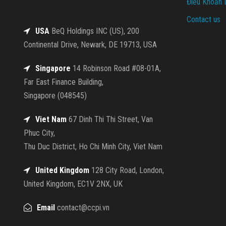
Điều Khoản 
Contact us
USA
BeQ Holdings INC (US), 200
Continental Drive, Newark, DE 19713, USA
Singapore
14 Robinson Road #08-01A,
Far East Finance Building,
Singapore (048545)
Viet Nam
67 Dinh Thi Thi Street, Van
Phuc City,
Thu Duc District, Ho Chi Minh City, Viet Nam
United Kingdom
128 City Road, London,
United Kingdom, EC1V 2NX, UK
Email
contact@ccpi.vn