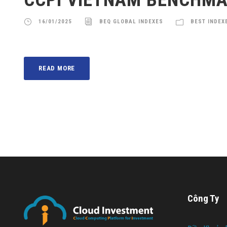
16/01/2025
BEQ GLOBAL INDEXES
BEST INDE
READ MORE
Công Ty