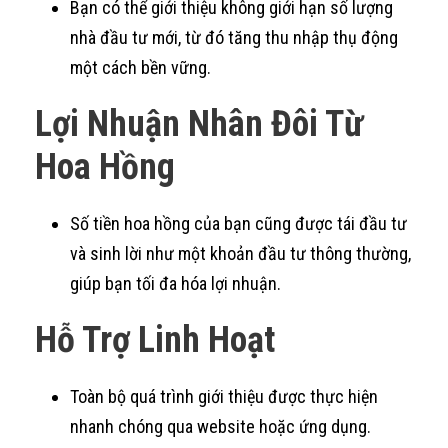
Bạn có thể giới thiệu không giới hạn số lượng
nhà đầu tư mới, từ đó tăng thu nhập thụ động
một cách bền vững.
Lợi Nhuận Nhân Đôi Từ
Hoa Hồng
Số tiền hoa hồng của bạn cũng được tái đầu tư
và sinh lời như một khoản đầu tư thông thường,
giúp bạn tối đa hóa lợi nhuận.
Hỗ Trợ Linh Hoạt
Toàn bộ quá trình giới thiệu được thực hiện
nhanh chóng qua website hoặc ứng dụng.