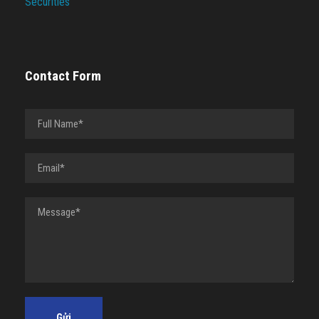
Securities
Contact Form