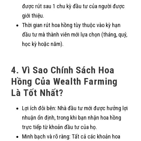
được rút sau 1 chu kỳ đầu tư của người được
giới thiệu.
Thời gian rút hoa hồng tùy thuộc vào kỳ hạn
đầu tư mà thành viên mới lựa chọn (tháng, quý,
học kỳ hoặc năm).
4. Vì Sao Chính Sách Hoa
Hồng Của Wealth Farming
Là Tốt Nhất?
Lợi ích đôi bên: Nhà đầu tư mới được hưởng lợi
nhuận ổn định, trong khi bạn nhận hoa hồng
trực tiếp từ khoản đầu tư của họ.
Minh bạch và rõ ràng: Tất cả các khoản hoa