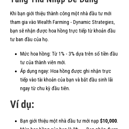
Khi bạn giới thiệu thành công một nhà đầu tư mới
tham gia vào Wealth Farming - Dynamic Strategies,
bạn sẽ nhận được hoa hồng trực tiếp từ khoản đầu
tư ban đầu của họ.
Mức hoa hồng: Từ 1% - 3% dựa trên số tiền đầu
tư của thành viên mới.
Áp dụng ngay: Hoa hồng được ghi nhận trực
tiếp vào tài khoản của bạn và bắt đầu sinh lãi
ngay từ chu kỳ đầu tiên.
Ví dụ:
Bạn giới thiệu một nhà đầu tư mới nạp
$10,000
.