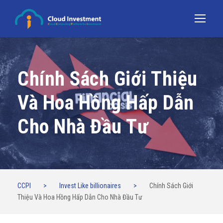
Chính Sách Giới Thiệu
Và Hoa Hồng Hấp Dẫn
Cho Nhà Đầu Tư
CCPI
>
Invest Like billionaires
>
Chính Sách Giới
Thiệu Và Hoa Hồng Hấp Dẫn Cho Nhà Đầu Tư