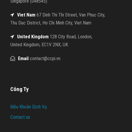
Singapore (048545)
Viet Nam
67 Dinh Thi Thi Street, Van Phuc City,
Thu Duc District, Ho Chi Minh City, Viet Nam
United Kingdom
128 City Road, London,
United Kingdom, EC1V 2NX, UK
Email
contact@ccpi.vn
Công Ty
Điều Khoản Dịch Vụ
Contact us