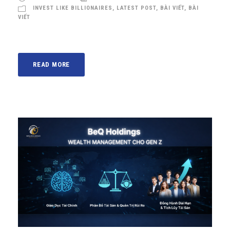
INVEST LIKE BILLIONAIRES
,
LATEST POST
,
BÀI VIẾT
,
BÀI
VIẾT
READ MORE