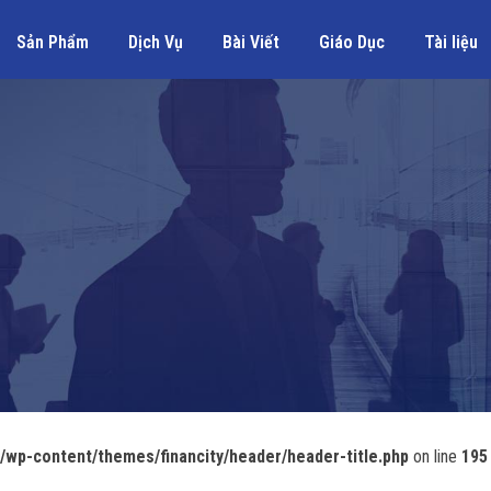
Sản Phẩm
Dịch Vụ
Bài Viết
Giáo Dục
Tài liệu
wp-content/themes/financity/header/header-title.php
on line
195