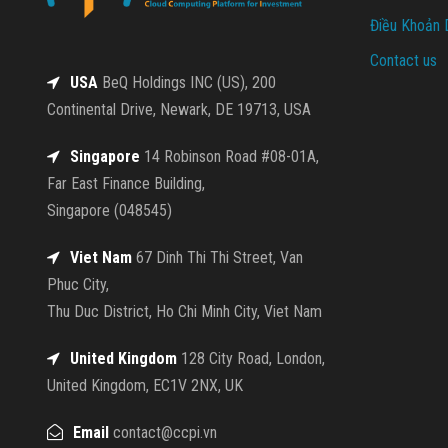
Điều Khoản 
Contact us
USA
BeQ Holdings INC (US), 200
Continental Drive, Newark, DE 19713, USA
Singapore
14 Robinson Road #08-01A,
Far East Finance Building,
Singapore (048545)
Viet Nam
67 Dinh Thi Thi Street, Van
Phuc City,
Thu Duc District, Ho Chi Minh City, Viet Nam
United Kingdom
128 City Road, London,
United Kingdom, EC1V 2NX, UK
Email
contact@ccpi.vn