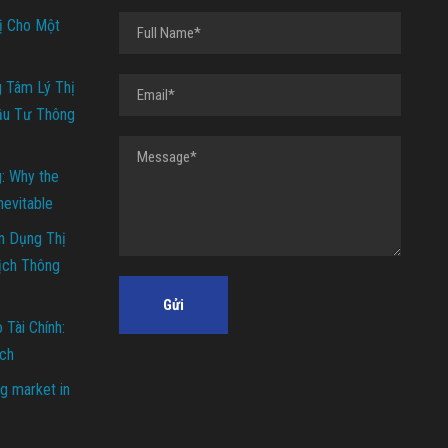
ị Cho Một
g Tâm Lý Thị
ầu Tư Thông
g: Why the
Inevitable
n Dụng Thị
ịch Thông
Tài Chính:
ch
g market in