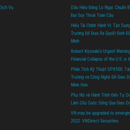
Dịch Vụ
Dấu Hiệu Đáng Lo Ngại: Chuẩn B
Đại Suy Thoái Toàn Cầu
Hiểu Tài Chính Hành Vi: Tận Dụn
Trường Để Đưa Ra Quyết Định Đ
Minh
Robert Kiyosaki’s Urgent Warnin
Financial Collapse of the U.S. is 
Phân Tích Kỹ Thuật SPX500: Tậ
Trường và Công Nghệ Để Giao D
Minh Hơn
Phụ Nữ và Hành Trình Đến Tự Do 
Làm Chủ Cuộc Sống Qua Giao Dị
VN may be upgraded to emergin
2022: VNDirect Securities