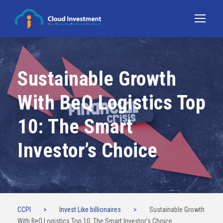
Sustainable Growth
With BeQ Logistics Top
10: The Smart
Investor’s Choice
CCPI
>
Invest Like billionaires
>
Sustainable Growth
With BeQ Logistics Top 10: The Smart Investor’s Choice